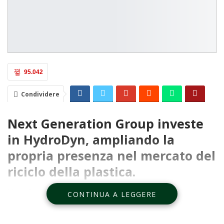
95.042
Condividere
Next Generation Group investe
in HydroDyn, ampliando la
propria presenza nel mercato del
riciclo della plastica.
Next Generation Group, fornitore leader di soluzioni
CONTINUA A LEGGERE
innovative per il riutilizzo della plastica, acquisisce una quota
di maggioranza in HydroDyn, rinomata azienda tecnologica