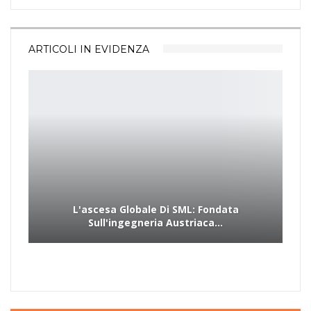
Il gruppo riunisce sotto un unico tetto un patrimonio di
conoscenze e tecnologie che coprono l'intero ciclo di vita del
ARTICOLI IN EVIDENZA
prodotto. Composto da entità indipendenti come NGR, NGE
e partecipazioni nel gruppo NGA, tra cui COLLIN Lab & Pilot
Solutions, BritAS e COMELT, il gruppo offre soluzioni
innovative che spaziano dalla progettazione del prodotto al
riciclo avanzato, con l'obiettivo di chiudere il ciclo e
mantenere la plastica in circolazione.
Integrando soluzioni sostenibili nell'intero ciclo di vita del
prodotto, il gruppo si impegna a creare un futuro più
L'ascesa Globale Di SML: Fondata
Sull'ingegneria Austriaca…
sostenibile per i materiali plastici.
Per ulteriori informazioni su HydroDyn, visitare il sito:
www.hydrodyn.de