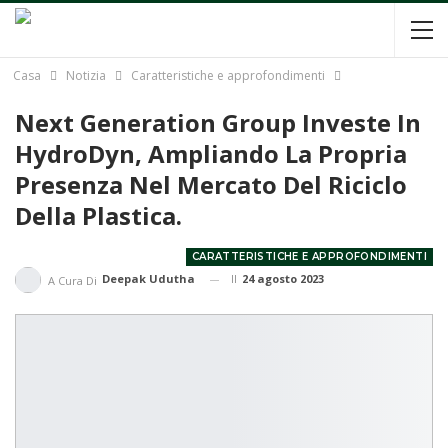
Casa
Notizia
Caratteristiche e approfondimenti
Next Generation Group Investe In
HydroDyn, Ampliando La Propria
Presenza Nel Mercato Del Riciclo
Della Plastica.
CARATTERISTICHE E APPROFONDIMENTI
Il
24 agosto 2023
Deepak Udutha
A Cura Di