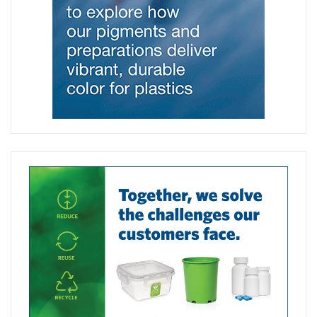
puntare su innovazione, collaborazione e strette relazioni
con i clienti come fattori chiave per il successo.
wh.group/de/
#wh.group
#pinterest #GenZGrowth #DigitalGrowth
#InvestorUpdate
#printpublication
#printmagazine
#modernplasticsitaly