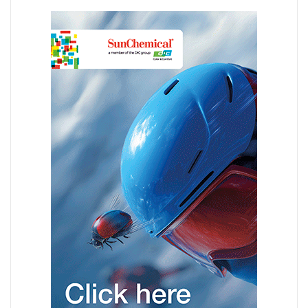
senza barriere, imballaggi monomateriale con e senza
barriere e soluzioni
di imballaggio
che incorporano PCR.
Le soluzioni per imballaggi a base di carta, offerte dalla filiale
W&H GARANT Maschinen, hanno riscosso grande interesse
tra i visitatori. In particolare, le applicazioni per l'e-
commerce, come le buste imbottite per spedizioni e resi,
sono state individuate come un mercato in crescita. In
concomitanza con la fiera, i visitatori hanno anche avuto
l'opportunità di approfondire le soluzioni
di
automazione
durante l'Open House di GARANT a Lengerich.
L'attenzione si è concentrata sui processi integrati, dalla
produzione di sacchetti all'automazione di fine linea e alla
pallettizzazione.
Grazie a nuovi stimoli e a partnership consolidate,
W&H
e
GARANT guardano ora ai prossimi mesi, continuando a