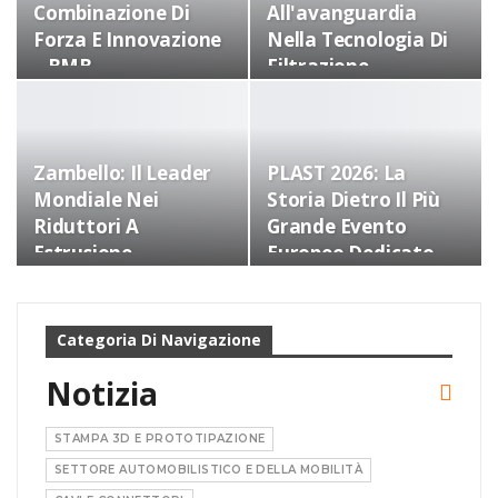
Combinazione Di
All'avanguardia
Forza E Innovazione
Nella Tecnologia Di
– BMB
Filtrazione.
Zambello: Il Leader
PLAST 2026: La
Mondiale Nei
Storia Dietro Il Più
Riduttori A
Grande Evento
Estrusione
Europeo Dedicato
Alla Plastica E Alla
Gomma…
Categoria Di Navigazione
Notizia
STAMPA 3D E PROTOTIPAZIONE
SETTORE AUTOMOBILISTICO E DELLA MOBILITÀ