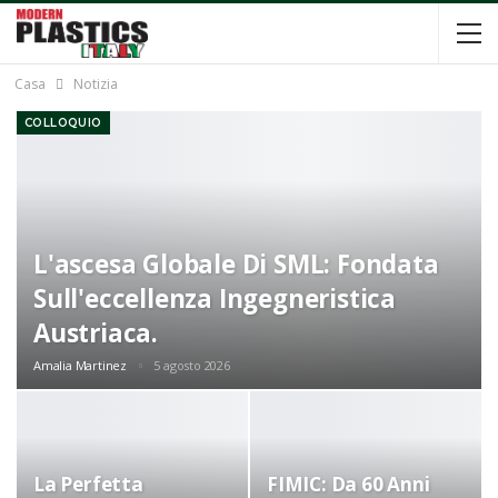
Casa
Notizia
COLLOQUIO
L'ascesa Globale Di SML: Fondata
Sull'eccellenza Ingegneristica
Austriaca.
Amalia Martinez
5 agosto 2026
La Perfetta
FIMIC: Da 60 Anni