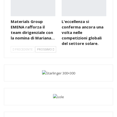
Materials Group
L'eccellenza si
EMENA rafforza il
conferma ancora una
team dirigenziale con
volta nelle
Il team di STP Machinery India produce linee di
estrusione per nastri in PP di alta qualità.
la nomina di Mariana…
competizioni globali
del settore solare.
Per l'India, dall'India
PRECEDENTE
PROSSIMO
Le linee di estrusione in PP
della serie TE1600 sono
progettate per la produzione di nastri per sacchi in tessuto
standard, sacchi con valvola a fondo piatto AD*STAR, big
bag e altre applicazioni per nastri in tessuto di PP, con una
capacità di 600 kg/h e una velocità di produzione di 450
m/min. Sono state specificamente progettate per il mercato
indiano in termini di
tecnologia
e attrezzature, sono facili da
usare per l'operatore e garantiscono un processo