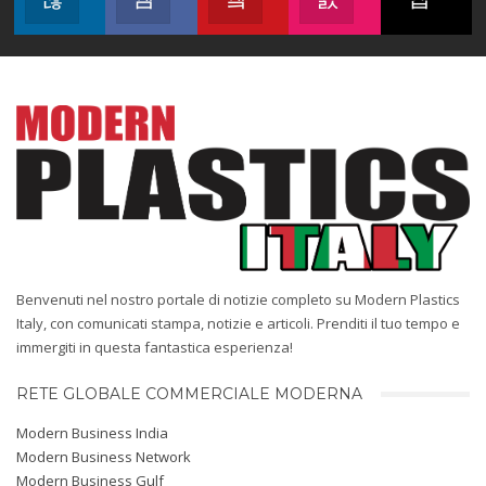
Seguici
Unisciti a noi su Facebook
Unisciti a noi su YouTube
Seguici su Instag
Seg
Benvenuti nel nostro portale di notizie completo su Modern Plastics
Italy, con comunicati stampa, notizie e articoli. Prenditi il ​​tuo tempo e
immergiti in questa fantastica esperienza!
RETE GLOBALE COMMERCIALE MODERNA
Modern Business India
Modern Business Network
Modern Business Gulf