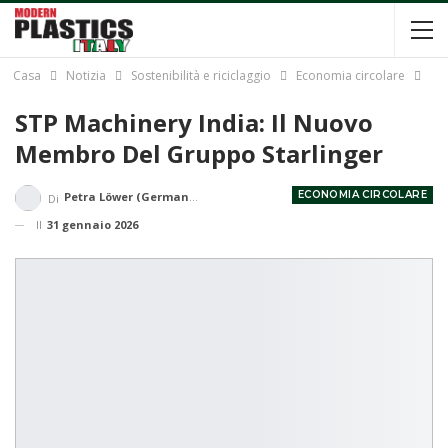
Casa
Notizia
Sostenibilità e riciclaggio
Economia circolare
STP Machinery India: Il Nuovo
Membro Del Gruppo Starlinger
ECONOMIA CIRCOLARE
Petra Löwer (Germania)
Di
Il
31 gennaio 2026