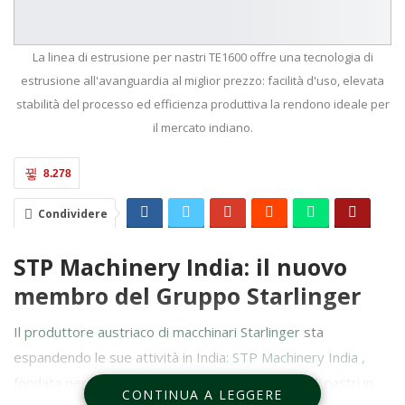
La linea di estrusione per nastri TE1600 offre una tecnologia di
estrusione all'avanguardia al miglior prezzo: facilità d'uso, elevata
stabilità del processo ed efficienza produttiva la rendono ideale per
il mercato indiano.
8.278
Condividere
STP Machinery India: il nuovo
membro del Gruppo Starlinger
Il produttore austriaco di macchinari Starlinger
sta
espandendo le sue attività in India:
STP Machinery India
,
fondata per la produzione di linee di estrusione di nastri in
CONTINUA A LEGGERE